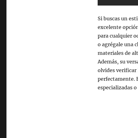
Si buscas un est
excelente opción
para cualquier o
o agrégale una c
materiales de al
Además, su versa
olvides verificar
perfectamente. 
especializadas o