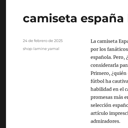
camiseta españa
Publicado
24 de febrero de 2025
La camiseta Esp
el
Categorías
shop-lamine yamal
por los fanáticos
española. Pero, 
considerarla pa
Primero, ¿quién
fútbol ha cautiva
habilidad en el 
promesas más em
selección españo
artículo impresc
admiradores.