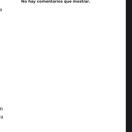
No hay comentarios que mostrar.
a
o
an
ra