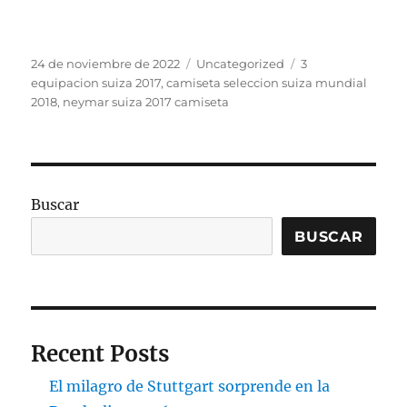
Publicado
Categorías
Etiquetas
24 de noviembre de 2022
Uncategorized
3
el
equipacion suiza 2017
,
camiseta seleccion suiza mundial
2018
,
neymar suiza 2017 camiseta
Buscar
BUSCAR
Recent Posts
El milagro de Stuttgart sorprende en la