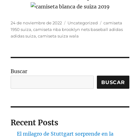
Publicado
Categorías
Etiquetas
24 de noviembre de 2022
Uncategorized
camiseta
el
1950 suiza
,
camiseta nba brooklyn nets baseball adidas
adidas suiza
,
camiseta suiza wala
Buscar
BUSCAR
Recent Posts
El milagro de Stuttgart sorprende en la