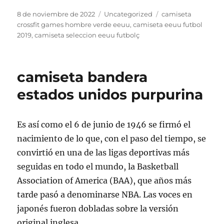
Publicado
Categorías
Etiquetas
8 de noviembre de 2022
Uncategorized
camiseta
el
crossfit games hombre verde eeuu
,
camiseta eeuu futbol
2019
,
camiseta seleccion eeuu futbolç
camiseta bandera
estados unidos purpurina
Es así como el 6 de junio de 1946 se firmó el
nacimiento de lo que, con el paso del tiempo, se
convirtió en una de las ligas deportivas más
seguidas en todo el mundo, la Basketball
Association of America (BAA), que años más
tarde pasó a denominarse NBA. Las voces en
japonés fueron dobladas sobre la versión
original inglesa.