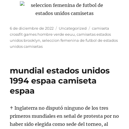
Publicado
Categorías
Etiquetas
6 de diciembre de 2022
Uncategorized
camiseta
el
crossfit games hombre verde eeuu
,
camisetas estados
unidos brooklyn
,
seleccion femenina de futbol de estados
unidos camisetas
mundial estados unidos
1994 espaa camiseta
espaa
↑ Inglaterra no disputó ninguno de los tres
primeros mundiales en señal de protesta por no
haber sido elegida como sede del torneo, al