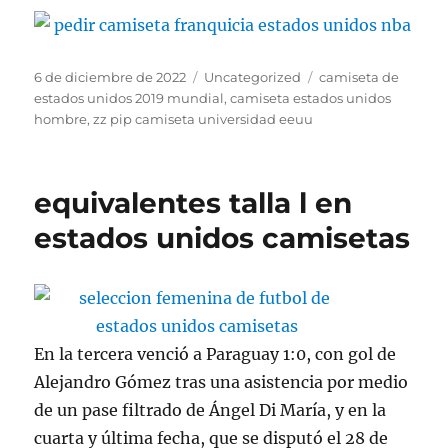
Publicado
Categorías
Etiquetas
6 de diciembre de 2022
Uncategorized
camiseta de
el
estados unidos 2019 mundial
,
camiseta estados unidos
hombre
,
zz pip camiseta universidad eeuu
equivalentes talla l en
estados unidos camisetas
En la tercera venció a Paraguay 1:0, con gol de
Alejandro Gómez tras una asistencia por medio
de un pase filtrado de Ángel Di María, y en la
cuarta y última fecha, que se disputó el 28 de