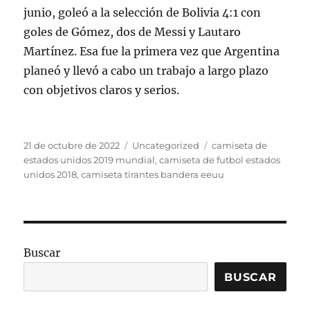
junio, goleó a la selección de Bolivia 4:1 con
goles de Gómez, dos de Messi y Lautaro
Martínez. Esa fue la primera vez que Argentina
planeó y llevó a cabo un trabajo a largo plazo
con objetivos claros y serios.
Publicado
Categorías
Etiquetas
21 de octubre de 2022
Uncategorized
camiseta de
el
estados unidos 2019 mundial
,
camiseta de futbol estados
unidos 2018
,
camiseta tirantes bandera eeuu
Buscar
BUSCAR