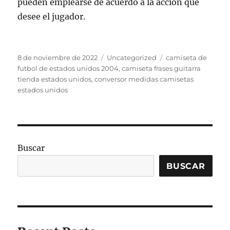
pueden emplearse de acuerdo a la acción que
desee el jugador.
Publicado
Categorías
Etiquetas
8 de noviembre de 2022
Uncategorized
camiseta de
el
futbol de estados unidos 2004
,
camiseta frases guitarra
tienda estados unidos
,
conversor medidas camisetas
estados unidos
Buscar
BUSCAR