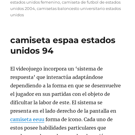
el
estados unidos femenino
,
camiseta de futbol de estados
unidos 2004
,
camisetas baloncesto universitario estados
unidos
camiseta espaa estados
unidos 94
El videojuego incorpora un ‘sistema de
respuesta’ que interactúa adaptándose
dependiendo a la forma en que se desenvuelve
el jugador en sus partidas con el objeto de
dificultar la labor de este. El sistema se
presenta en el lado derecho de la pantalla en
camiseta eeuu
forma de icono. Cada uno de
estos posee habilidades particulares que