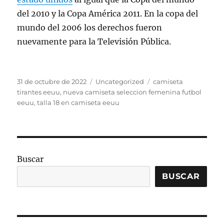
del 2010 y la Copa América 2011. En la copa del
mundo del 2006 los derechos fueron
nuevamente para la Televisión Pública.
Publicado
Categorías
Etiquetas
31 de octubre de 2022
Uncategorized
camiseta
el
tirantes eeuu
,
nueva camiseta seleccion femenina futbol
eeuu
,
talla 18 en camiseta eeuu
Buscar
BUSCAR