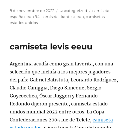
Publicado
Categorías
Etiquetas
8 de noviembre de 2022
Uncategorized
camiseta
el
españa eeuu 94
,
camiseta tirantes eeuu
,
camisetas
estados unidos
camiseta levis eeuu
Argentina acudía como gran favorita, con una
selección que incluía a los mejores jugadores
del país: Gabriel Batistuta, Leonardo Rodríguez,
Claudio Caniggia, Diego Simeone, Sergio
Goycoechea, Óscar Ruggeri y Fernando
Redondo dijeron presente, camiseta estado
unidos mundial 2022 entre otros. La Copa
Confederaciones 2005 fue de Telefe,
camiseta
estado unidos
al igual que la Copa del mundo