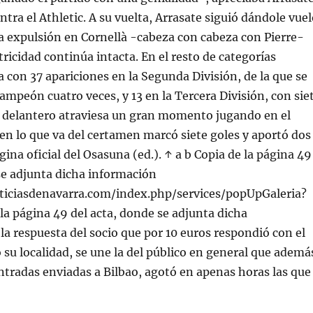
ontra el Athletic. A su vuelta, Arrasate siguió dándole vue
sa expulsión en Cornellà -cabeza con cabeza con Pierre-
tricidad continúa intacta. En el resto de categorías
 con 37 apariciones en la Segunda División, de la que se
mpeón cuatro veces, y 13 en la Tercera División, con sie
 delantero atraviesa un gran momento jugando en el
n lo que va del certamen marcó siete goles y aportó dos
gina oficial del Osasuna (ed.). ↑ a b Copia de la página 49
se adjunta dicha información
iciasdenavarra.com/index.php/services/popUpGaleria?
la página 49 del acta, donde se adjunta dicha
la respuesta del socio que por 10 euros respondió con el
u localidad, se une la del público en general que ademá
entradas enviadas a Bilbao, agotó en apenas horas las que