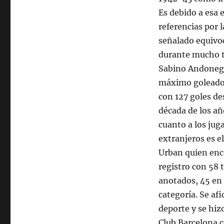
Es debido a esa 
referencias por l
señalado equiv
durante mucho 
Sabino Andoneg
máximo goleador
con 127 goles de
década de los añ
cuanto a los jug
extranjeros es e
Urban quien enc
registro con 58 
anotados, 45 en
categoría. Se afi
deporte y se hiz
Club Barcelona 