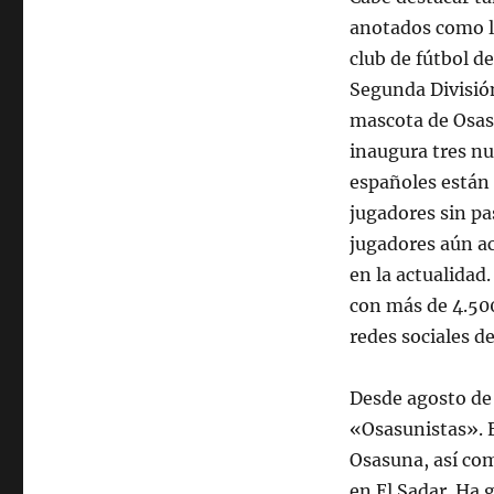
anotados como la
club de fútbol d
Segunda División
mascota de Osas
inaugura tres nu
españoles están 
jugadores sin pa
jugadores aún ac
en la actualidad
con más de 4.500
redes sociales d
Desde agosto de
«Osasunistas». E
Osasuna, así co
en El Sadar. Ha 