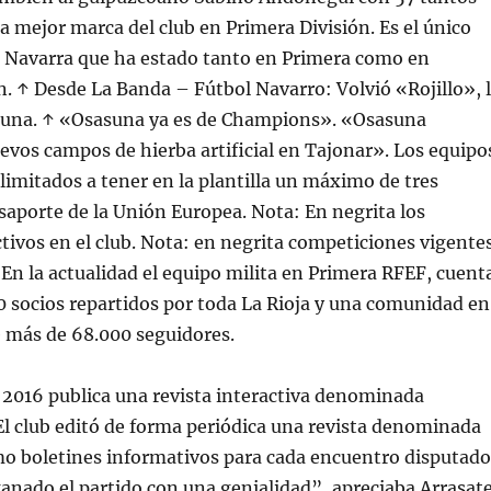
 mejor marca del club en Primera División. Es el único
e Navarra que ha estado tanto en Primera como en
. ↑ Desde La Banda – Fútbol Navarro: Volvió «Rojillo», 
una. ↑ «Osasuna ya es de Champions». «Osasuna
evos campos de hierba artificial en Tajonar». Los equipo
limitados a tener en la plantilla un máximo de tres
saporte de la Unión Europea. Nota: En negrita los
tivos en el club. Nota: en negrita competiciones vigente
. En la actualidad el equipo milita en Primera RFEF, cuent
 socios repartidos por toda La Rioja y una comunidad en
e más de 68.000 seguidores.
 2016 publica una revista interactiva denominada
l club editó de forma periódica una revista denominada
mo boletines informativos para cada encuentro disputado
ganado el partido con una genialidad”, apreciaba Arrasat