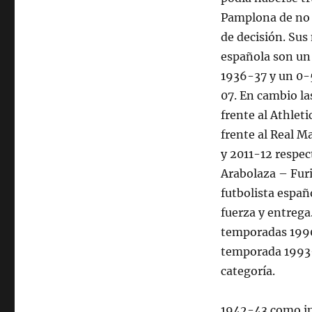
Pamplona de no s
de decisión. Su
española son un 
1936-37 y un 0-
07. En cambio l
frente al Athlet
frente al Real M
y 2011-12 respec
Arabolaza – Fur
futbolista españ
fuerza y entrega
temporadas 1990
temporada 1993-
categoría.
1942-43 como in