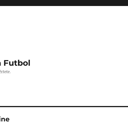
 Futbol
rtete.
ine