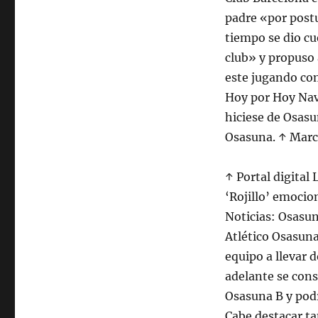
padre «por post
tiempo se dio cu
club» y propuso 
este jugando co
Hoy por Hoy Nav
hiciese de Osasu
Osasuna. ↑ Marc
↑ Portal digital 
‘Rojillo’ emocio
Noticias: Osasuna
Atlético Osasuna
equipo a llevar d
adelante se cons
Osasuna B y pod
Cabe destacar t