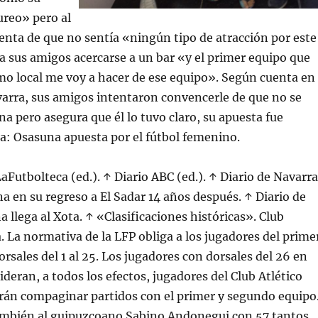
ureo» pero al
enta de que no sentía «ningún tipo de atracción por este
a sus amigos acercarse a un bar «y el primer equipo que
mo local me voy a hacer de ese equipo». Según cuenta en
arra, sus amigos intentaron convencerle de que no se
na pero asegura que él lo tuvo claro, su apuesta fue
a: Osasuna apuesta por el fútbol femenino.
LaFutbolteca (ed.). ↑ Diario ABC (ed.). ↑ Diario de Navarra
na en su regreso a El Sadar 14 años después. ↑ Diario de
 llega al Xota. ↑ «Clasificaciones históricas». Club
. La normativa de la LFP obliga a los jugadores del prime
orsales del 1 al 25. Los jugadores con dorsales del 26 en
ideran, a todos los efectos, jugadores del Club Atlético
rán compaginar partidos con el primer y segundo equipo
ambién al guipuzcoano Sabino Andonegui con 57 tantos