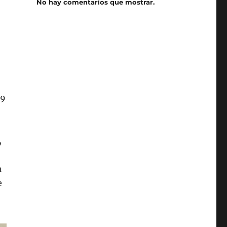
No hay comentarios que mostrar.
59
,
a
e