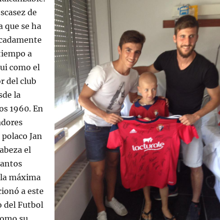
escasez de
a que se ha
ocadamente
tiempo a
ui como el
 del club
sde la
os 1960. En
adores
l polaco Jan
abeza el
tantos
 la máxima
cionó a este
o del Futbol
como su