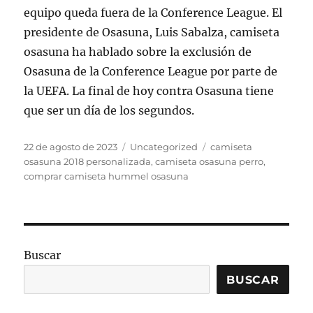
equipo queda fuera de la Conference League. El
presidente de Osasuna, Luis Sabalza, camiseta
osasuna ha hablado sobre la exclusión de
Osasuna de la Conference League por parte de
la UEFA. La final de hoy contra Osasuna tiene
que ser un día de los segundos.
Publicado
Categorías
Etiquetas
22 de agosto de 2023
Uncategorized
camiseta
el
osasuna 2018 personalizada
,
camiseta osasuna perro
,
comprar camiseta hummel osasuna
Buscar
BUSCAR