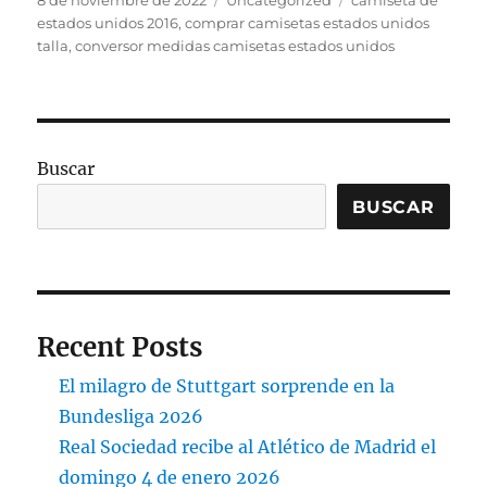
8 de noviembre de 2022
Uncategorized
camiseta de
el
estados unidos 2016
,
comprar camisetas estados unidos
talla
,
conversor medidas camisetas estados unidos
Buscar
BUSCAR
Recent Posts
El milagro de Stuttgart sorprende en la
Bundesliga 2026
Real Sociedad recibe al Atlético de Madrid el
domingo 4 de enero 2026