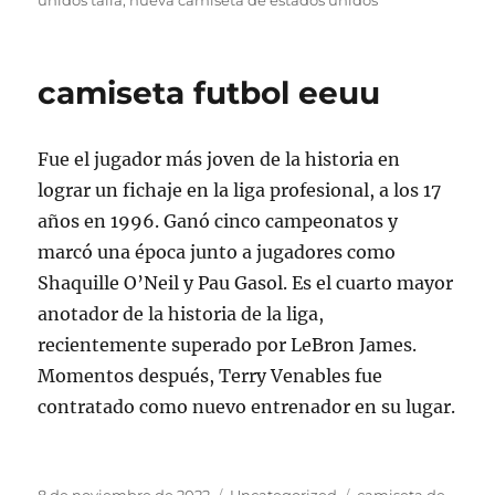
unidos talla
,
nueva camiseta de estados unidos
camiseta futbol eeuu
Fue el jugador más joven de la historia en
lograr un fichaje en la liga profesional, a los 17
años en 1996. Ganó cinco campeonatos y
marcó una época junto a jugadores como
Shaquille O’Neil y Pau Gasol. Es el cuarto mayor
anotador de la historia de la liga,
recientemente superado por LeBron James.
Momentos después, Terry Venables fue
contratado como nuevo entrenador en su lugar.
Publicado
Categorías
Etiquetas