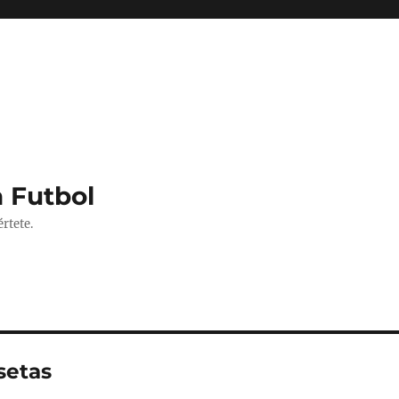
 Futbol
rtete.
setas