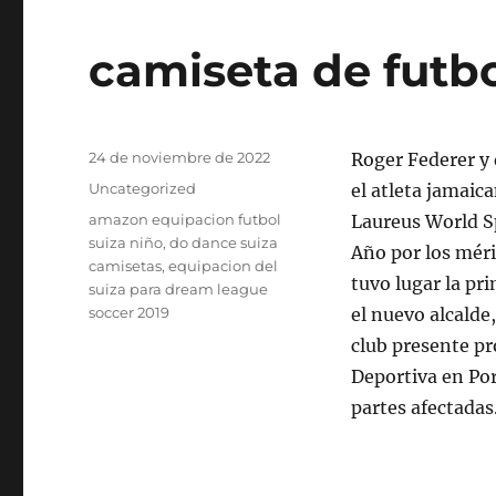
camiseta de futbo
Publicado
24 de noviembre de 2022
Roger Federer y 
el
Categorías
Uncategorized
el atleta jamaic
Etiquetas
amazon equipacion futbol
Laureus World S
suiza niño
,
do dance suiza
Año por los méri
camisetas
,
equipacion del
tuvo lugar la pr
suiza para dream league
soccer 2019
el nuevo alcalde
club presente p
Deportiva en Por
partes afectadas