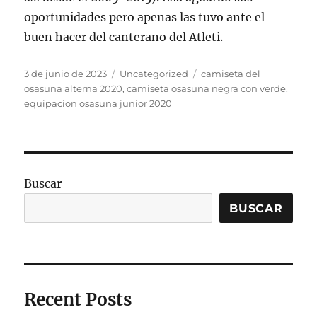
oportunidades pero apenas las tuvo ante el
buen hacer del canterano del Atleti.
Publicado
Categorías
Etiquetas
3 de junio de 2023
Uncategorized
camiseta del
el
osasuna alterna 2020
,
camiseta osasuna negra con verde
,
equipacion osasuna junior 2020
Buscar
BUSCAR
Recent Posts