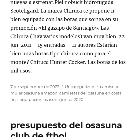
nuevas a estrenar.Piel nobuck hidrofugada
Scotchgard. La marca Chiruca te propone ir
bien equipado con las botas que sortea en su
promoción «El gazapo de Santiago». Las
Chiruca ( hay varios modelos) van muy bien. 22
jun. 2011 – 15 entradas – 11 autores Estarían
bien unas botas tipo chiruca como para el
monte? Chiruca Hunter Cocker. Las botas de los
mil usos.
Publicado
Categorías
Etiquetas
7 de septiembre de 2023
Uncategorized
camiseta
el
mujer osasuna amazon
,
camisetas del osasuna en costa
rica
,
equipacion osasuna junior 2020
presupuesto del osasuna
club de ftbol