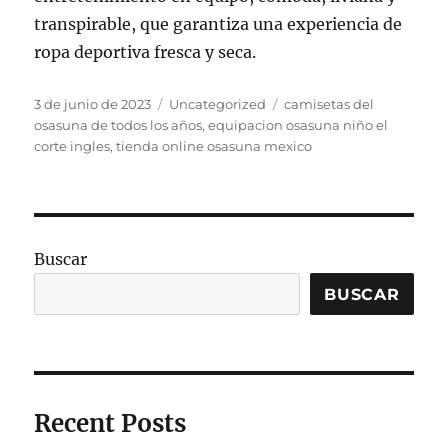
transpirable, que garantiza una experiencia de
ropa deportiva fresca y seca.
Publicado
Categorías
Etiquetas
3 de junio de 2023
Uncategorized
camisetas del
el
osasuna de todos los años
,
equipacion osasuna niño el
corte ingles
,
tienda online osasuna mexico
Buscar
BUSCAR
Recent Posts