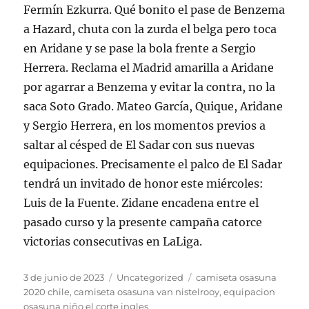
Fermín Ezkurra. Qué bonito el pase de Benzema
a Hazard, chuta con la zurda el belga pero toca
en Aridane y se pase la bola frente a Sergio
Herrera. Reclama el Madrid amarilla a Aridane
por agarrar a Benzema y evitar la contra, no la
saca Soto Grado. Mateo García, Quique, Aridane
y Sergio Herrera, en los momentos previos a
saltar al césped de El Sadar con sus nuevas
equipaciones. Precisamente el palco de El Sadar
tendrá un invitado de honor este miércoles:
Luis de la Fuente. Zidane encadena entre el
pasado curso y la presente campaña catorce
victorias consecutivas en LaLiga.
Publicado
Categorías
Etiquetas
3 de junio de 2023
Uncategorized
camiseta osasuna
el
2020 chile
,
camiseta osasuna van nistelrooy
,
equipacion
osasuna niño el corte ingles