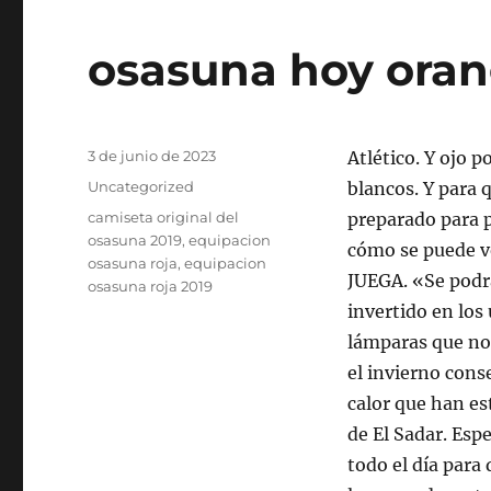
osasuna hoy ora
Publicado
3 de junio de 2023
Atlético. Y ojo 
el
Categorías
Uncategorized
blancos. Y para q
Etiquetas
camiseta original del
preparado para 
osasuna 2019
,
equipacion
cómo se puede vo
osasuna roja
,
equipacion
JUEGA. «Se podr
osasuna roja 2019
invertido en los
lámparas que nos
el invierno cons
calor que han es
de El Sadar. Espe
todo el día para