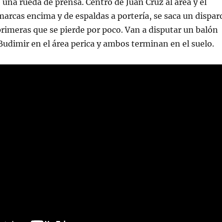
 una rueda de prensa. Centro de Juan Cruz al área y el
marcas encima y de espaldas a portería, se saca un dispar
primeras que se pierde por poco. Van a disputar un balón
Budimir en el área perica y ambos terminan en el suelo.