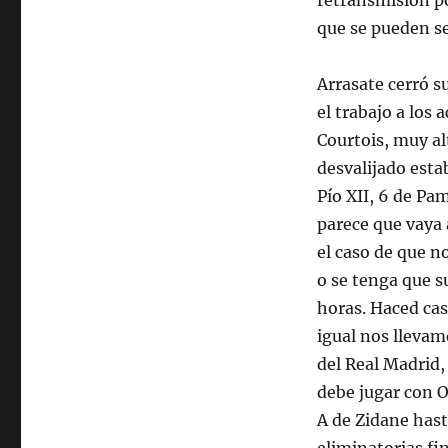
retransmisión po
que se pueden se
Arrasate cerró s
el trabajo a los
Courtois, muy alt
desvalijado esta
Pío XII, 6 de Pa
parece que vaya 
el caso de que no
o se tenga que s
horas. Haced cas
igual nos llevam
del Real Madrid,
debe jugar con O
A de Zidane hast