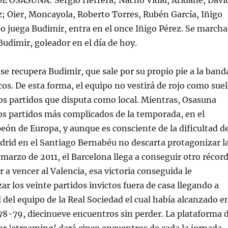
 OSASUNA: Sergio Herrera; Nacho Vidal, Aridane, Davi
z; Oier, Moncayola, Roberto Torres, Rubén García, Iñigo
 No juega Budimir, entra en el once Iñigo Pérez. Se march
dimir, goleador en el día de hoy.
e recupera Budimir, que sale por su propio pie a la band
cos. De esta forma, el equipo no vestirá de rojo como sue
los partidos que disputa como local. Mientras, Osasuna
os partidos más complicados de la temporada, en el
eón de Europa, y aunque es consciente de la dificultad d
drid en el Santiago Bernabéu no descarta protagonizar l
e marzo de 2011, el Barcelona llega a conseguir otro récor
ar a vencer al Valencia, esa victoria conseguida le
ar los veinte partidos invictos fuera de casa llegando a
d del equipo de la Real Sociedad el cual había alcanzado e
78-79, diecinueve encuentros sin perder. La plataforma 