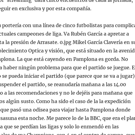
r ‘streaming’ dará cinco encuentros de cada la jornada,
guir en exclusiva y por esta compañía.
u portería con una línea de cinco futbolistas para complic
 actuales campeones de liga. Va Rubén García a apretar a
a la presión de Arrasate. 0.jpg Mikel García Clavería en s
blecimiento Optica y visión, que está situado en la aveni
mplona. La que está cayendo en Pamplona es gorda. No
a haber ningún problema para que el partido se juegue. 
 se pueda iniciar el partido (que parece que se va a jugar)
uspender el partido, se reanudaría mañana a las 14.00
o a las recomendaciones y no le dejéis para mañana que
os algún susto. Como ha sido el caso de la la expedición
 que pasó una odisea para viajar hasta Pamplona donde
sasuna esta noche. Me parece lo de la BBC, que era el pla
a que se perdían las ligas y solo lo enmendó en las