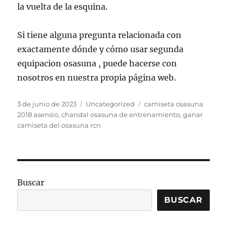
la vuelta de la esquina.
Si tiene alguna pregunta relacionada con
exactamente dónde y cómo usar segunda
equipacion osasuna , puede hacerse con
nosotros en nuestra propia página web.
Publicado
Categorías
Etiquetas
3 de junio de 2023
Uncategorized
camiseta osasuna
el
2018 asensio
,
chandal osasuna de entrenamiento
,
ganar
camiseta del osasuna rcn
Buscar
BUSCAR