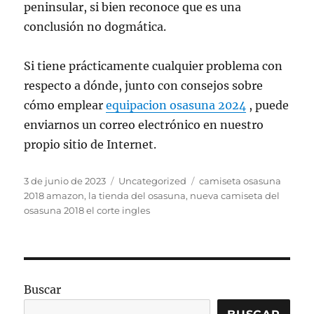
peninsular, si bien reconoce que es una
conclusión no dogmática.
Si tiene prácticamente cualquier problema con
respecto a dónde, junto con consejos sobre
cómo emplear
equipacion osasuna 2024
, puede
enviarnos un correo electrónico en nuestro
propio sitio de Internet.
Publicado
Categorías
Etiquetas
3 de junio de 2023
Uncategorized
camiseta osasuna
el
2018 amazon
,
la tienda del osasuna
,
nueva camiseta del
osasuna 2018 el corte ingles
Buscar