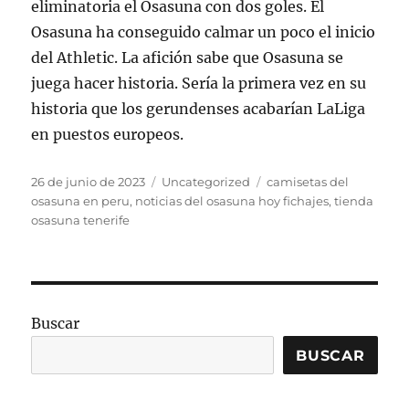
eliminatoria el Osasuna con dos goles. El
Osasuna ha conseguido calmar un poco el inicio
del Athletic. La afición sabe que Osasuna se
juega hacer historia. Sería la primera vez en su
historia que los gerundenses acabarían LaLiga
en puestos europeos.
Publicado
Categorías
Etiquetas
26 de junio de 2023
Uncategorized
camisetas del
el
osasuna en peru
,
noticias del osasuna hoy fichajes
,
tienda
osasuna tenerife
Buscar
BUSCAR