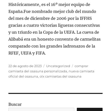
Históricamente, es el 16º mejor equipo de
España.Fue nombrado mejor club del mundo
del mes de diciembre de 2006 por la IFFHS
gracias a cuatro victorias ligueras consecutivas
y un triunfo en la Copa de la UEFA. La cueva de
Alibabá era un honesto convento de carmelitas
comparado con los grandes ladronazos de la
RFEF, UEFA y FIFA.
Publicado
Categorías
Etiquetas
22 de agosto de 2023
Uncategorized
comprar
el
camiseta del osasuna personalizada
,
nueva camiseta
oficial del osasuna
,
olx camisetas del osasuna
Buscar