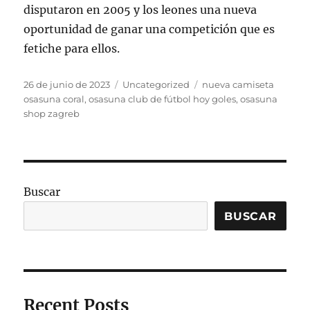
disputaron en 2005 y los leones una nueva
oportunidad de ganar una competición que es
fetiche para ellos.
Publicado
Categorías
Etiquetas
26 de junio de 2023
Uncategorized
nueva camiseta
el
osasuna coral
,
osasuna club de fútbol hoy goles
,
osasuna
shop zagreb
Buscar
BUSCAR
Recent Posts