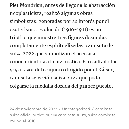
Piet Mondrian, antes de llegar a la abstracción
neoplasticista, realizó algunas obras
simbolistas, generadas por su interés por el
esoterismo: Evolución (1910-1911) es un
tríptico que muestra tres figuras desnudas
completamente espiritualizadas, camiseta de
suiza 2022 que simbolizan el acceso al
conocimiento y a la luz mística. El resultado fue
5:4 a favor del conjunto dirigido por el Káiser,
camiseta selección suiza 2022 que pudo
colgarse la medalla dorada del primer puesto.
Publicado
Categorías
Etiquetas
24 de noviembre de 2022
Uncategorized
camiseta
el
suiza oficial outlet
,
nueva camiseta suiza
,
suiza camiseta
mundial 2018