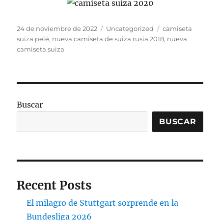
Publicado
Categorías
Etiquetas
24 de noviembre de 2022
Uncategorized
camiseta
el
suiza pelé
,
nueva camiseta de suiza rusia 2018
,
nueva
camiseta suiza
Buscar
BUSCAR
Recent Posts
El milagro de Stuttgart sorprende en la
Bundesliga 2026