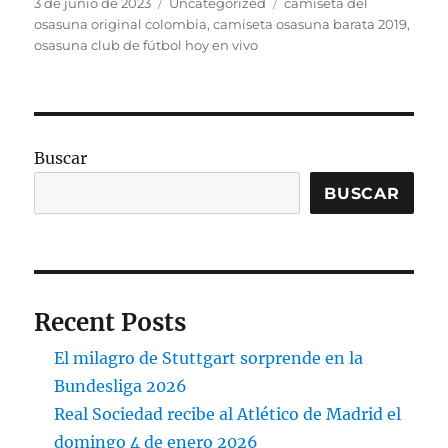
Publicado
Categorías
Etiquetas
3 de junio de 2023
Uncategorized
camiseta del
el
osasuna original colombia
,
camiseta osasuna barata 2019
,
osasuna club de fútbol hoy en vivo
Buscar
BUSCAR
Recent Posts
El milagro de Stuttgart sorprende en la
Bundesliga 2026
Real Sociedad recibe al Atlético de Madrid el
domingo 4 de enero 2026