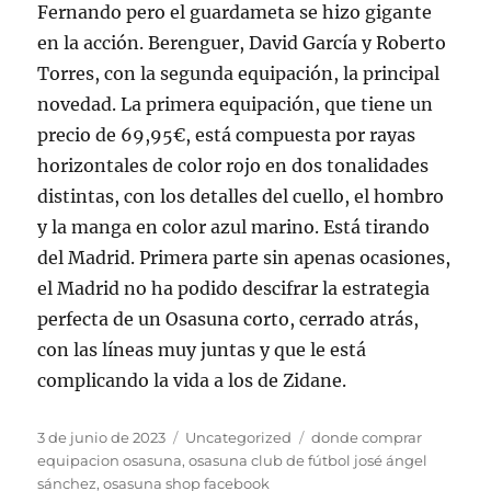
Fernando pero el guardameta se hizo gigante
en la acción. Berenguer, David García y Roberto
Torres, con la segunda equipación, la principal
novedad. La primera equipación, que tiene un
precio de 69,95€, está compuesta por rayas
horizontales de color rojo en dos tonalidades
distintas, con los detalles del cuello, el hombro
y la manga en color azul marino. Está tirando
del Madrid. Primera parte sin apenas ocasiones,
el Madrid no ha podido descifrar la estrategia
perfecta de un Osasuna corto, cerrado atrás,
con las líneas muy juntas y que le está
complicando la vida a los de Zidane.
Publicado
Categorías
Etiquetas
3 de junio de 2023
Uncategorized
donde comprar
el
equipacion osasuna
,
osasuna club de fútbol josé ángel
sánchez
,
osasuna shop facebook