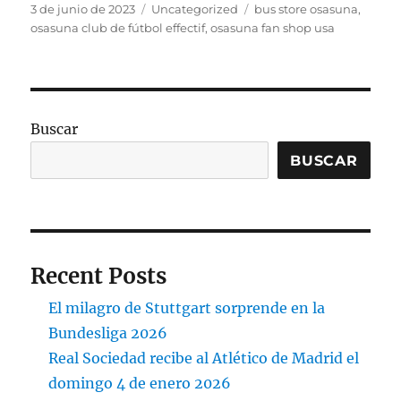
Publicado
Categorías
Etiquetas
3 de junio de 2023
Uncategorized
bus store osasuna
,
el
osasuna club de fútbol effectif
,
osasuna fan shop usa
Buscar
BUSCAR
Recent Posts
El milagro de Stuttgart sorprende en la
Bundesliga 2026
Real Sociedad recibe al Atlético de Madrid el
domingo 4 de enero 2026