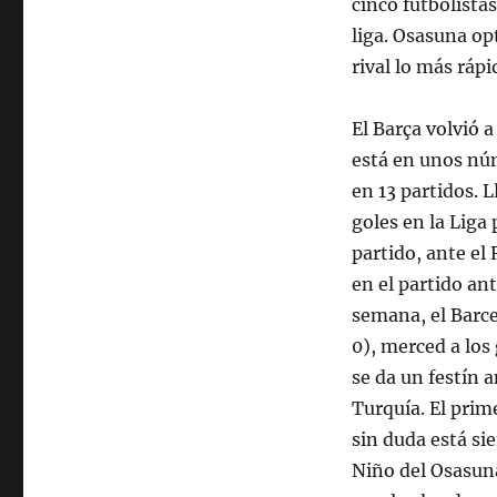
cinco futbolista
liga. Osasuna opt
rival lo más rápi
El Barça volvió a
está en unos nú
en 13 partidos. L
goles en la Liga 
partido, ante el 
en el partido an
semana, el Barc
0), merced a los
se da un festín 
Turquía. El prim
sin duda está si
Niño del Osasuna