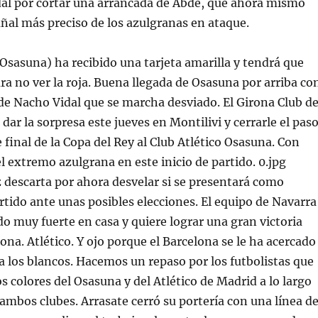
dal por cortar una arrancada de Abde, que ahora mismo
uñal más preciso de los azulgranas en ataque.
Osasuna) ha recibido una tarjeta amarilla y tendrá que
ra no ver la roja. Buena llegada de Osasuna por arriba co
de Nacho Vidal que se marcha desviado. El Girona Club d
dar la sorpresa este jueves en Montilivi y cerrarle el pas
 final de la Copa del Rey al Club Atlético Osasuna. Con
 extremo azulgrana en este inicio de partido. 0.jpg
descarta por ahora desvelar si se presentará como
rtido ante unas posibles elecciones. El equipo de Navarra
o muy fuerte en casa y quiere lograr una gran victoria
ona. Atlético. Y ojo porque el Barcelona se le ha acercado
los blancos. Hacemos un repaso por los futbolistas que
s colores del Osasuna y del Atlético de Madrid a lo largo
e ambos clubes. Arrasate cerró su portería con una línea d