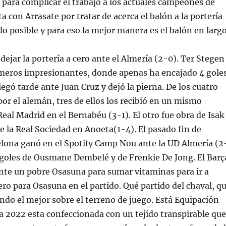
s para complicar el trabajo a los actuales campeones de
a con Arrasate por tratar de acerca el balón a la portería
do posible y para eso la mejor manera es el balón en largo
 dejar la portería a cero ante el Almería (2-0). Ter Stegen
meros impresionantes, donde apenas ha encajado 4 gole
legó tarde ante Juan Cruz y dejó la pierna. De los cuatro
por el alemán, tres de ellos los recibió en un mismo
Real Madrid en el Bernabéu (3-1). El otro fue obra de Isak
te la Real Sociedad en Anoeta(1-4). El pasado fin de
elona ganó en el Spotify Camp Nou ante la UD Almería (2
 goles de Ousmane Dembelé y de Frenkie De Jong. El Barç
ante un pobre Osasuna para sumar vitaminas para ir a
ero para Osasuna en el partido. Qué partido del chaval, q
endo el mejor sobre el terreno de juego. Está Equipación
 2022 esta confeccionada con un tejido transpirable que