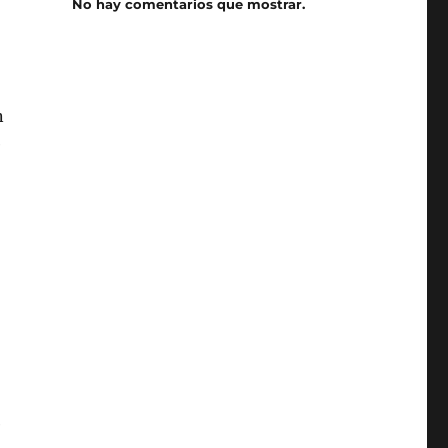
No hay comentarios que mostrar.
n
e
o
e