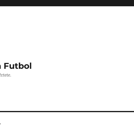
 Futbol
rtete.
v