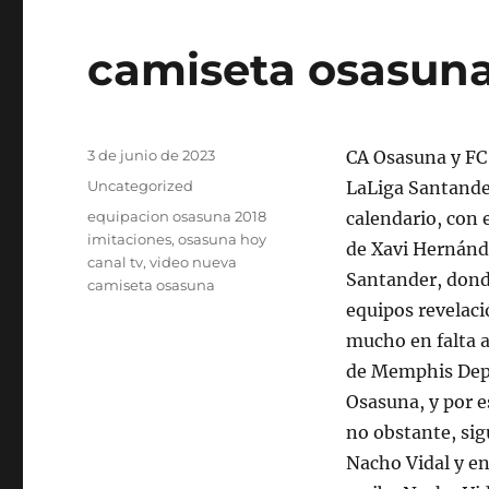
camiseta osasun
Publicado
3 de junio de 2023
CA Osasuna y FC 
el
Categorías
Uncategorized
LaLiga Santander
Etiquetas
equipacion osasuna 2018
calendario, con e
imitaciones
,
osasuna hoy
de Xavi Hernánde
canal tv
,
video nueva
Santander, donde
camiseta osasuna
equipos revelac
mucho en falta a
de Memphis Depa
Osasuna, y por e
no obstante, si
Nacho Vidal y en