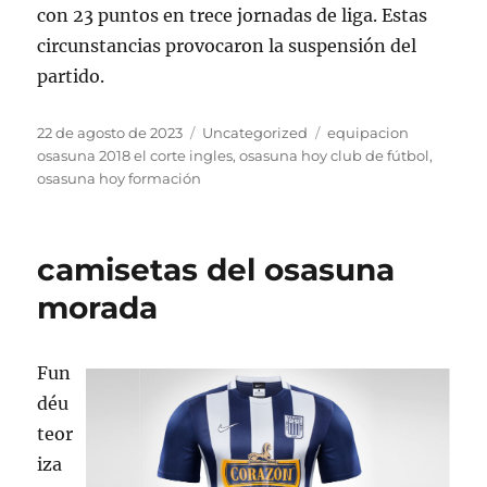
con 23 puntos en trece jornadas de liga. Estas
circunstancias provocaron la suspensión del
partido.
Publicado
Categorías
Etiquetas
22 de agosto de 2023
Uncategorized
equipacion
el
osasuna 2018 el corte ingles
,
osasuna hoy club de fútbol
,
osasuna hoy formación
camisetas del osasuna
morada
Fun
déu
teor
iza