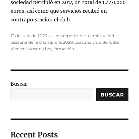
sociedad percibió en 2014 un total de 1.440.000
euros, así como qué servicios recibió en
contraprestación el club.
Publicado
Categorías
Etiquetas
12 de julio de 2023
Uncategorized
camiseta del
el
osasuna de la champions 2020
,
osasuna club de fútbol
técnico
,
osasuna hoy formación
Buscar
BUSCAR
Recent Posts