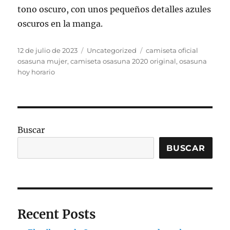
tono oscuro, con unos pequeños detalles azules
oscuros en la manga.
Publicado
Categorías
Etiquetas
12 de julio de 2023
Uncategorized
camiseta oficial
el
osasuna mujer
,
camiseta osasuna 2020 original
,
osasuna
hoy horario
Buscar
BUSCAR
Recent Posts