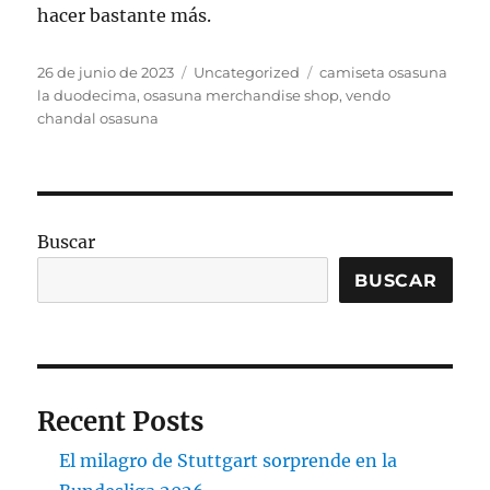
hacer bastante más.
Publicado
Categorías
Etiquetas
26 de junio de 2023
Uncategorized
camiseta osasuna
el
la duodecima
,
osasuna merchandise shop
,
vendo
chandal osasuna
Buscar
BUSCAR
Recent Posts
El milagro de Stuttgart sorprende en la