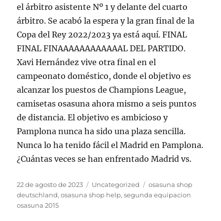
el árbitro asistente Nº 1 y delante del cuarto
árbitro. Se acabó la espera y la gran final de la
Copa del Rey 2022/2023 ya está aquí. FINAL
FINAL FINAAAAAAAAAAAAL DEL PARTIDO.
Xavi Hernández vive otra final en el
campeonato doméstico, donde el objetivo es
alcanzar los puestos de Champions League,
camisetas osasuna ahora mismo a seis puntos
de distancia. El objetivo es ambicioso y
Pamplona nunca ha sido una plaza sencilla.
Nunca lo ha tenido fácil el Madrid en Pamplona.
¿Cuántas veces se han enfrentado Madrid vs.
Publicado
Categorías
Etiquetas
22 de agosto de 2023
Uncategorized
osasuna shop
el
deutschland
,
osasuna shop help
,
segunda equipacion
osasuna 2015