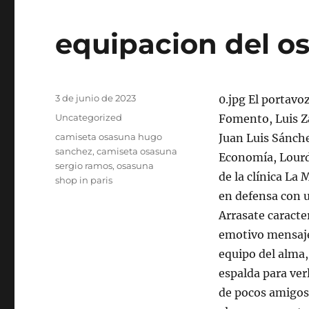
equipacion del o
Publicado
3 de junio de 2023
0.jpg El portavo
el
Categorías
Uncategorized
Fomento, Luis Za
Etiquetas
camiseta osasuna hugo
Juan Luis Sánche
sanchez
,
camiseta osasuna
Economía, Lourde
sergio ramos
,
osasuna
de la clínica La 
shop in paris
en defensa con u
Arrasate caracte
emotivo mensaje:
equipo del alma,
espalda para ver
de pocos amigos 