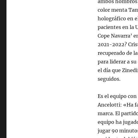
ambos hombros, 
color menta Tamb
holográfico en e
pacientes en la 
Cope Navarra’ e
2021-2022? Crist
recuperado de la 
para liderar a s
el día que Zined
seguidos.
Es el equipo con
Ancelotti: «Ha f
marca. El partido
equipo ha jugad
jugar 90 minutos