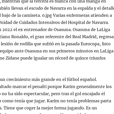
mientras que la tercera es blanca con una manga en
ién llevan el escudo de Navarra en la espalda y el detall
l bajo de la camiseta. 0.jpg Varias enfermeras atienden a
Unidad de Cuidados Intensivos del Hospital de Navarra.
n 2022 el ex entrenador de Osasuna. Osasuna de LaLiga
iano Ronaldo, el gran referente del Real Madrid, regresa
lesión de rodilla que sufrió en la pasada Eurocopa, listo
u equipo ante Osasuna en sus primeros minutos en LaLiga
ine Zidane puede igualar un récord de quince triunfos
 un crecimiento más grande en el fútbol español.
altado marcar el penalti porque Karim generalmente los
 no ha sido espectacular, pero tras el gol encajado el
o como tenía que jugar. Karim no tenía problemas parta
. Tiene que coger la mejor forma jugando. Es un