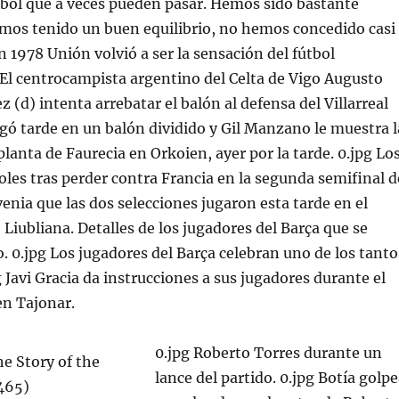
tbol que a veces pueden pasar. Hemos sido bastante
emos tenido un buen equilibrio, no hemos concedido casi
n 1978 Unión volvió a ser la sensación del fútbol
 El centrocampista argentino del Celta de Vigo Augusto
 (d) intenta arrebatar el balón al defensa del Villarreal
gó tarde en un balón dividido y Gil Manzano le muestra l
 planta de Faurecia en Orkoien, ayer por la tarde. 0.jpg Lo
les tras perder contra Francia en la segunda semifinal d
enia que las dos selecciones jugaron esta tarde en el
 Liubliana. Detalles de los jugadores del Barça que se
o. 0.jpg Los jugadores del Barça celebran uno de los tanto
g Javi Gracia da instrucciones a sus jugadores durante el
n Tajonar.
0.jpg Roberto Torres durante un
lance del partido. 0.jpg Botía golp