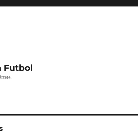
 Futbol
rtete.
s