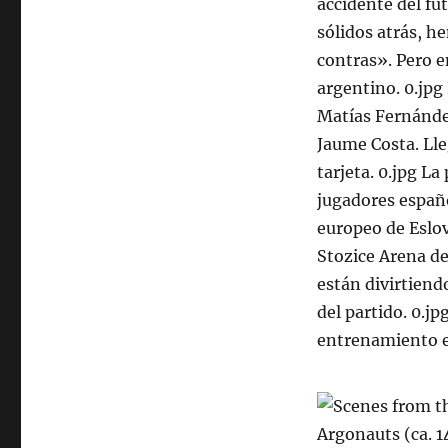
accidente del fú
sólidos atrás, h
contras». Pero e
argentino. 0.jpg
Matías Fernández
Jaume Costa. Lle
tarjeta. 0.jpg La
jugadores españo
europeo de Eslov
Stozice Arena de
están divirtiend
del partido. 0.jp
entrenamiento e