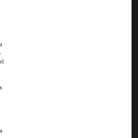
a
s
el
s
ea