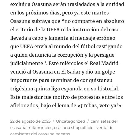
excluir a Osasuna serán trasladados a la entidad
en los próximos días, pero ya este martes
Osasuna subraya que “no comparte en absoluto
el criterio de la UEFA ni la instrucción del caso
llevada a cabo y lamenta el mensaje erróneo
que UEFA envía al mundo del fútbol castigando
a quien denuncia la corrupción y la persigue
judicialmente”. Este miércoles el Real Madrid
venció al Osasuna en El Sadar y dio un golpe
importante para terminar de conquistar su
trigésima quinta liga española en su historial.
Este malestar fue motivo de protestas entre los
aficionados, bajo el lema de «¡Tebas, vete ya!».
Publicado
Categorías
Etiquetas
22 de agosto de 2023
Uncategorized
camisetas del
el
osasuna milanuncios
,
osasuna shop officiel
,
venta de
camisetas del osasuna baratas