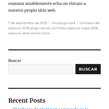
osasuna amablemente echa un vistazo a
nuestro propio sitio web.
Publicado
Categorías
Etiquetas
7 de septiembre de 2023
Uncategorized
camiseta del
el
osasuna 2018 sergio ramos
,
camiseta osasuna negra 2018
,
osasuna store online italia
Buscar
BUSCAR
Recent Posts