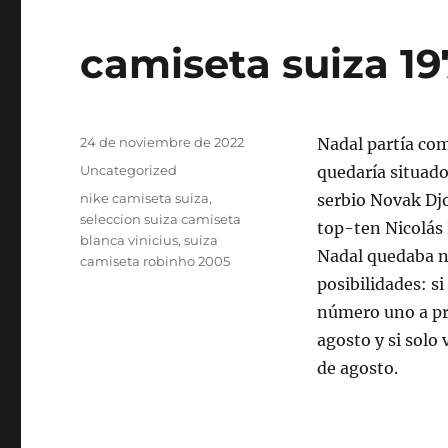
camiseta suiza 1
Publicado
24 de noviembre de 2022
Nadal partía com
el
Categorías
Uncategorized
quedaría situado
Etiquetas
nike camiseta suiza
,
serbio Novak Djo
seleccion suiza camiseta
top-ten Nicolás 
blanca vinicius
,
suiza
Nadal quedaba na
camiseta robinho 2005
posibilidades: s
número uno a pró
agosto y si solo
de agosto.