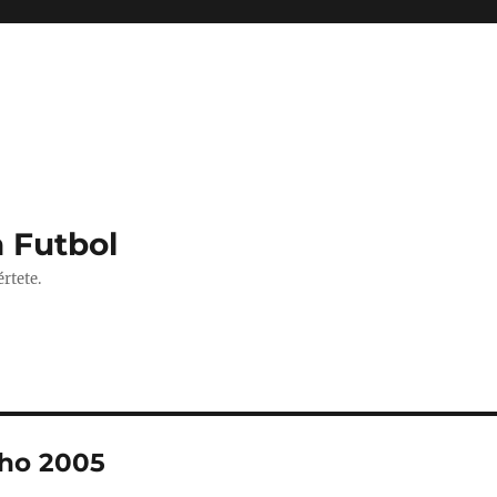
 Futbol
rtete.
nho 2005