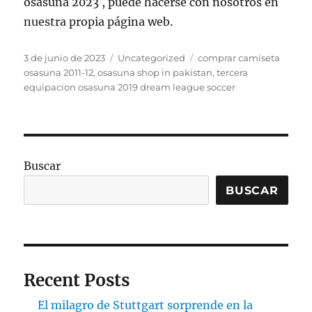
osasuna 2023 , puede hacerse con nosotros en
nuestra propia página web.
Publicado
Categorías
Etiquetas
3 de junio de 2023
Uncategorized
comprar camiseta
el
osasuna 2011-12
,
osasuna shop in pakistan
,
tercera
equipacion osasuna 2019 dream league soccer
Buscar
BUSCAR
Recent Posts
El milagro de Stuttgart sorprende en la