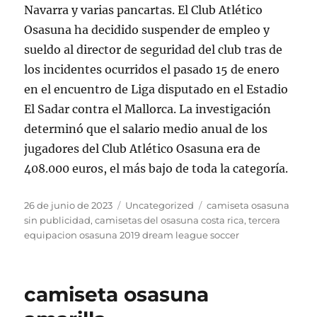
Navarra y varias pancartas. El Club Atlético
Osasuna ha decidido suspender de empleo y
sueldo al director de seguridad del club tras de
los incidentes ocurridos el pasado 15 de enero
en el encuentro de Liga disputado en el Estadio
El Sadar contra el Mallorca. La investigación
determinó que el salario medio anual de los
jugadores del Club Atlético Osasuna era de
408.000 euros, el más bajo de toda la categoría.
Publicado
Categorías
Etiquetas
26 de junio de 2023
Uncategorized
camiseta osasuna
el
sin publicidad
,
camisetas del osasuna costa rica
,
tercera
equipacion osasuna 2019 dream league soccer
camiseta osasuna