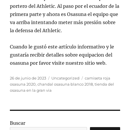
portero del Athletic. Al paso por el ecuador de la
primera parte y ahora es Osasuna el equipo que
va arriba intentando meter más presión sobre
la defensa del Athletic.
Cuando le gustó este artículo informativo y le
gustaría recibir detalles sobre equipacion del
osasuna por favor visite nuestro sitio web.
Publicado
Categorías
Etiquetas
26 de junio de 2023
Uncategorized
camiseta roja
el
osasuna 2020
,
chandal osasuna blanco 2018
,
tienda del
osasuna en la gran via
Buscar