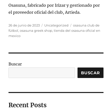
Osasuna, fabricado por Irizar y gestionado por
el proveedor oficial del club, Artieda.
Publicado
Categorías
Etiquetas
26 de junio de 2023
Uncategorized
osasuna club de
el
fútbol
,
osasuna greek shop
,
tienda del osasuna oficial en
mexico
Buscar
BUSCAR
Recent Posts