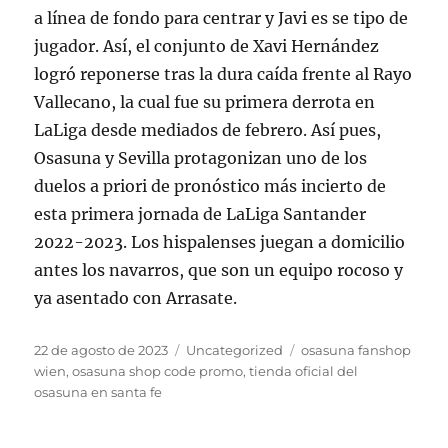
a línea de fondo para centrar y Javi es se tipo de
jugador. Así, el conjunto de Xavi Hernández
logró reponerse tras la dura caída frente al Rayo
Vallecano, la cual fue su primera derrota en
LaLiga desde mediados de febrero. Así pues,
Osasuna y Sevilla protagonizan uno de los
duelos a priori de pronóstico más incierto de
esta primera jornada de LaLiga Santander
2022-2023. Los hispalenses juegan a domicilio
antes los navarros, que son un equipo rocoso y
ya asentado con Arrasate.
Publicado
Categorías
Etiquetas
22 de agosto de 2023
Uncategorized
osasuna fanshop
el
wien
,
osasuna shop code promo
,
tienda oficial del
osasuna en santa fe