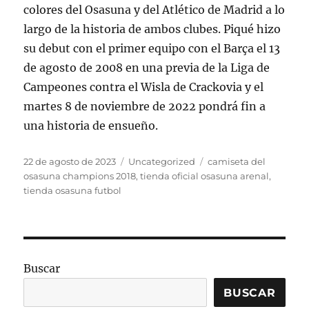
colores del Osasuna y del Atlético de Madrid a lo
largo de la historia de ambos clubes. Piqué hizo
su debut con el primer equipo con el Barça el 13
de agosto de 2008 en una previa de la Liga de
Campeones contra el Wisla de Crackovia y el
martes 8 de noviembre de 2022 pondrá fin a
una historia de ensueño.
Publicado
Categorías
Etiquetas
22 de agosto de 2023
Uncategorized
camiseta del
el
osasuna champions 2018
,
tienda oficial osasuna arenal
,
tienda osasuna futbol
Buscar
BUSCAR