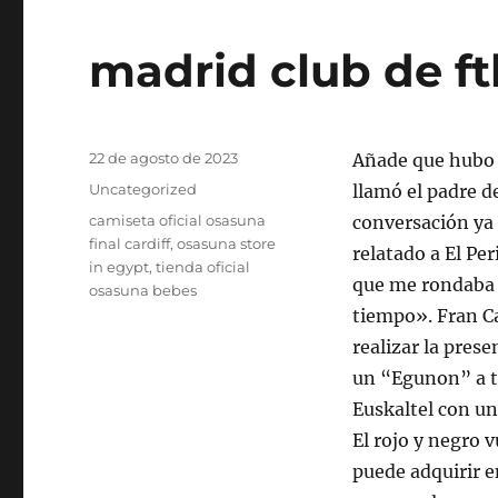
madrid club de f
Publicado
22 de agosto de 2023
Añade que hubo 
el
Categorías
Uncategorized
llamó el padre d
Etiquetas
camiseta oficial osasuna
conversación ya
final cardiff
,
osasuna store
relatado a El Pe
in egypt
,
tienda oficial
que me rondaba 
osasuna bebes
tiempo». Fran Ca
realizar la prese
un “Egunon” a to
Euskaltel con un
El rojo y negro 
puede adquirir e