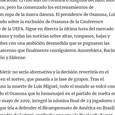
nacional. El club aún no comunicó ninguna decisión sobr
ico, pero ha comenzado los entrenamientos de
 ropa de la marca danesa. El presidente de Osasuna, Lu
ado sobre la exclusión de Osasuna de la Conference
 de la UEFA. Sigue en directo la última hora del mercado
rano y todas las noticias sobre altas, traspasos, bajas y
ubes con una ambición desmedida que se pugnaron las
e ascenso que finalmente consiguieron Amorebieta, Raci
cón y Eldense.
hletic no sería alternativa y la decisión revertiría en el
en el sorteo, que pasaría a la fase de grupos. Tras el
so la muerte de Luis Miguel, todo el mundo se volcó con
uido el Osasuna que lo homenajeó en el partido de vuelta e
de mayo de 2019, integró la nómina final de 23 jugadores 
ue iría a defender el Bicampeonato de América en Brasil