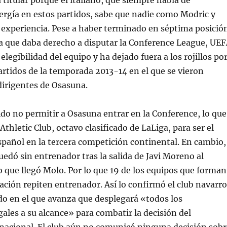
 titular porque el italiano, que siempre habla de
ergía en estos partidos, sabe que nadie como Modric y
 experiencia. Pese a haber terminado en séptima posició
a que daba derecho a disputar la Conference League, UE
elegibilidad del equipo y ha dejado fuera a los rojillos po
rtidos de la temporada 2013-14 en el que se vieron
dirigentes de Osasuna.
do no permitir a Osasuna entrar en la Conference, lo que
 Athletic Club, octavo clasificado de LaLiga, para ser el
pañol en la tercera competición continental. En cambio,
uedó sin entrenador tras la salida de Javi Moreno al
 que llegó Molo. Por lo que 19 de los equipos que forman
ación repiten entrenador. Así lo confirmó el club navarro
o en el que avanza que desplegará «todos los
ales a su alcance» para combatir la decisión del