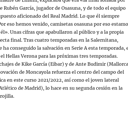
madre de Luismi, explicaba que era «la final soñada por
de Rubén García, jugador de Osasuna, y de todo el equipo
upuesto aficionado del Real Madrid. Lo que él siempre
 Por eso hemos venido, camisetas osasuna por eso estam
 él». Unas cifras que apabullaron al público y a la propia
recta final. Tras cuatro temporadas en la Salernitana,
e ha conseguido la salvación en Serie A esta temporada, e
 el Hellas Verona para las próximas tres temporadas.
chajes de Kike García (Eibar) y de Ante Budimir (Mallorc
novación de Moncayola refuerza el centro del campo del
a en este curso 2021/2022, así como el joven lateral
lético de Madrid), lo hace en su segunda cesión en la
ojilla.