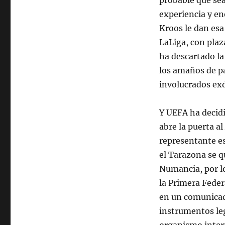
probable que sea
experiencia y en
Kroos le dan esa
LaLiga, con plaz
ha descartado la 
los amaños de pa
involucrados ex
Y UEFA ha decidi
abre la puerta al
representante es
el Tarazona se q
Numancia, por lo
la Primera Feder
en un comunicad
instrumentos leg