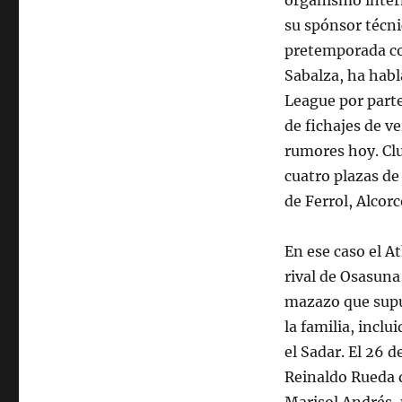
organismo inter
su spónsor técn
pretemporada con
Sabalza, ha habl
League por parte
de fichajes de ve
rumores hoy. Cl
cuatro plazas d
de Ferrol, Alcor
En ese caso el At
rival de Osasuna 
mazazo que supu
la familia, incl
el Sadar. El 26 
Reinaldo Rueda q