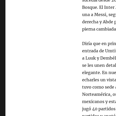
sucedía desde 2
Bosque. El Inter
una a Messi, seg
derecha y Abde p
pierna cambiada 
Diría que en pri
entrada de Umtit
a Luuk y Dembélé
se les unen deta
elegante. En nue
echarles un vist
tuvo como sede a
Norteamérica, o
mexicanos y est
jugó 40 partidos,