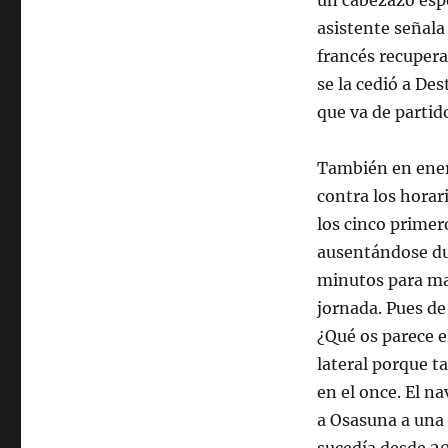
un cabezazo espe
asistente señala
francés recupera
se la cedió a De
que va de partid
También en enero
contra los horar
los cinco primer
ausentándose dur
minutos para man
jornada. Pues d
¿Qué os parece e
lateral porque 
en el once. El n
a Osasuna a una 