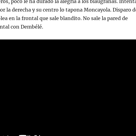
os, poco le ha durado la alegría a los blaugranas. Intent
or la derecha y su centro lo tapona Moncayola. Disparo d
ea en la frontal que sale blandito. No sale la pared de
ontal con Dembélé.