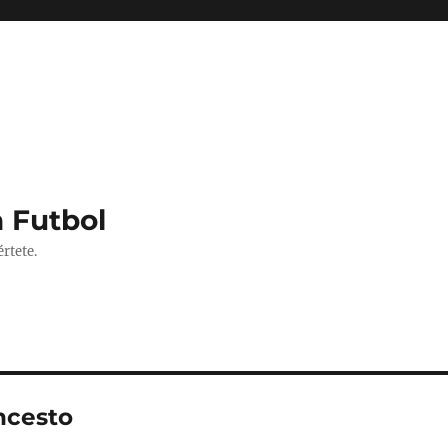
 Futbol
rtete.
ncesto