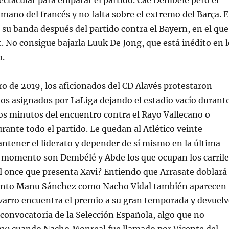
ctacular para empatar el partido. Cae Dembélé pero el
 mano del francés y no falta sobre el extremo del Barça. E
 su banda después del partido contra el Bayern, en el que
st. No consigue bajarla Luuk De Jong, que está inédito en 
o.
 de 2019, los aficionados del CD Alavés protestaron
ios asignados por LaLiga dejando el estadio vacío durant
os minutos del encuentro contra el Rayo Vallecano o
ante todo el partido. Le quedan al Atlético veinte
tener el liderato y depender de sí mismo en la última
e momento son Dembélé y Abde los que ocupan los carrile
l once que presenta Xavi? Entiendo que Arrasate doblará
tanto Manu Sánchez como Nacho Vidal también aparecen
avarro encuentra el premio a su gran temporada y devuelv
convocatoria de la Selección Española, algo que no