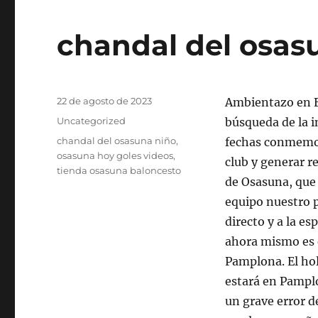
chandal del osa
Publicado
22 de agosto de 2023
Ambientazo en E
el
Categorías
Uncategorized
búsqueda de la 
Etiquetas
chandal del osasuna niño
,
fechas conmemor
osasuna hoy goles videos
,
club y generar r
tienda osasuna baloncesto
de Osasuna, que 
equipo nuestro p
directo y a la es
ahora mismo es e
Pamplona. El ho
estará en Pamplo
un grave error d