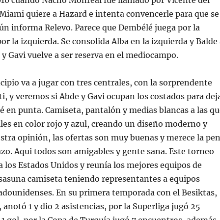
010 cuando Nacho Monreal fue llamado por Vicente del
 Miami quiere a Hazard e intenta convencerle para que se
ún informa Relevo. Parece que Dembélé juega por la
or la izquierda. Se consolida Alba en la izquierda y Balde
y Gavi vuelve a ser reserva en el mediocampo.
ncipio va a jugar con tres centrales, con la sorprendente
i, y veremos si Abde y Gavi ocupan los costados para dej
 en punta. Camiseta, pantalón y medias blancas a las qu
lles en color rojo y azul, creando un diseño moderno y
stra opinión, las ofertas son muy buenas y merece la pe
azo. Aqui todos son amigables y gente sana. Este torneo
 los Estados Unidos y reunía los mejores equipos de
sasuna camiseta teniendo representantes a equipos
adounidenses. En su primera temporada con el Besiktas,
 anotó 1 y dio 2 asistencias, por la Superliga jugó 25