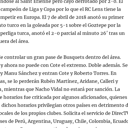
ndose al Saint Etienne pero cayó derrotado por 2-0. El
 campeón de Liga y Copa por lo que el RC Lens tiene la
ompetir en Europa. El 7 de abril de 2018 anotó su primer
nto turco en la goleada por 5-1 sobre el Goztepe por la
perliga turca, anotó el 2-0 parcial al minuto 26′ tras un
uera del área.
 controlar un gran pase de Busquets dentro del área.
 y ahora no puede con Cote el extremo. Doble además. Se
 y Manu Sánchez y entran Cote y Roberto Torres. En
s, se lo perderán Rubén Martínez, Aridane, Calleri y
n, mientras que Nacho Vidal no estará por sanción. La
de horarios fue criticada por algunos aficionados, quienes
dichos horarios privilegian otros países en detrimento 
ocales de los propios clubes. Solicita el servicio de DirecT
íses de Perú, Argentina, Uruguay, Chile, Colombia, Ecuad