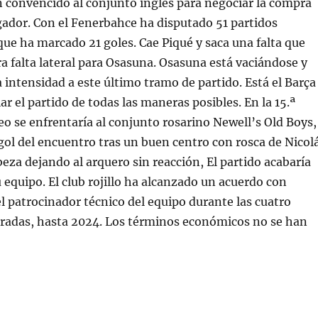
 convencido al conjunto inglés para negociar la compra
ugador. Con el Fenerbahce ha disputado 51 partidos
 que ha marcado 21 goles. Cae Piqué y saca una falta que
tra falta lateral para Osasuna. Osasuna está vaciándose y
ntensidad a este último tramo de partido. Está el Barça
r el partido de todas las maneras posibles. En la 15.ª
eo se enfrentaría al conjunto rosarino Newell’s Old Boys,
r gol del encuentro tras un buen centro con rosca de Nicol
beza dejando al arquero sin reacción, El partido acabaría
u equipo. El club rojillo ha alcanzado un acuerdo con
el patrocinador técnico del equipo durante las cuatro
adas, hasta 2024. Los términos económicos no se han