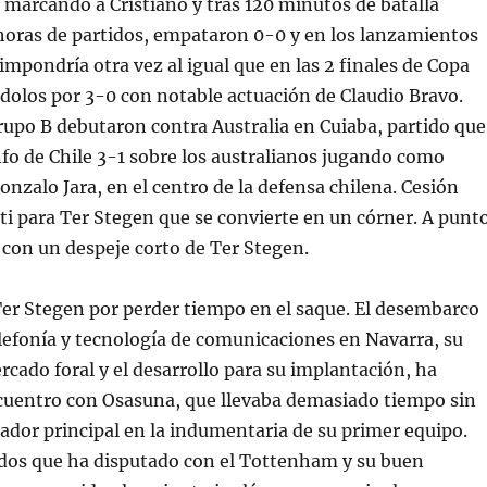
 marcando a Cristiano y tras 120 minutos de batalla
horas de partidos, empataron 0-0 y en los lanzamientos
 impondría otra vez al igual que en las 2 finales de Copa
olos por 3-0 con notable actuación de Claudio Bravo.
rupo B debutaron contra Australia en Cuiaba, partido que
fo de Chile 3-1 sobre los australianos jugando como
Gonzalo Jara, en el centro de la defensa chilena. Cesión
ti para Ter Stegen que se convierte en un córner. A punt
a con un despeje corto de Ter Stegen.
Ter Stegen por perder tiempo en el saque. El desembarco
elefonía y tecnología de comunicaciones en Navarra, su
rcado foral y el desarrollo para su implantación, ha
ncuentro con Osasuna, que llevaba demasiado tiempo sin
nador principal en la indumentaria de su primer equipo.
idos que ha disputado con el Tottenham y su buen