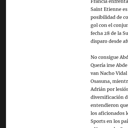
Francia enfrentá
Saint Etienne es
posibilidad de c
gol con el conju
fecha 28 de la Su
disparo desde af
No consigue Abde
Quería irse Abde
van Nacho Vidal
Osasuna, mientra
Adrián por lesió
diversificación 
entendieron que 
los aficionados l
Sports en los pa