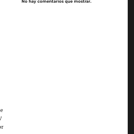
No hay comentarios que mostrar.
de
V
or