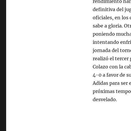
rendimiento han
definitiva del j
oficiales, en los
sabe a gloria. O
poniendo mucha i
intentando enfria
jornada del torn
realizó el terce
Colazo con la ca
4-0 a favor de s
Adidas para ser 
próximas tempor
desvelado.