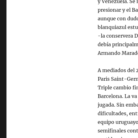
y Venezuela. Se 
presionar y el B
aunque con dudo
blanquiazul estu
-la conservera D
debía principalm
Armando Maradon
A mediados del 2
Paris Saint-Germ
Triple cambio f
Barcelona. La va
jugada. Sin emba
dificultades, ent
equipo uruguayo
semifinales cont