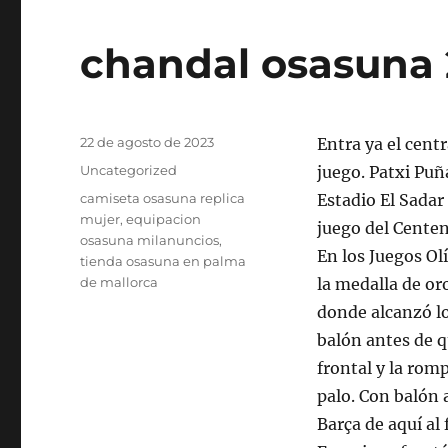
chandal osasuna
Publicado
22 de agosto de 2023
Entra ya el centr
el
Categorías
Uncategorized
juego. Patxi Puñ
Etiquetas
camiseta osasuna replica
Estadio El Sadar
mujer
,
equipacion
juego del Centen
osasuna milanuncios
,
En los Juegos Ol
tienda osasuna en palma
de mallorca
la medalla de or
donde alcanzó los
balón antes de 
frontal y la romp
palo. Con balón a
Barça de aquí al 