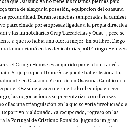
nota que Osasuna ya no tiene las mismas piernas para
arça trata de alargar la posesión, equipacion del osasuna
sa profundidad. Durante muchas temporadas la camiset
vo patrocinada por empresas ligadas a la propia directiva
ani y las inmobiliarias Grup Tarradellas y Quat-, pero se
ente a que no había una oferta mejor. En su libro, Diego
a lo mencionó en las dedicatorias, «Al Gringo Heinze»
000 el Gringo Heinze es adquirido por el club francés
ain. Y ojo porque el francés se puede haber lesionado.
inalmente en Osasuna. Y cambio en Osasuna. Cambio en e
 a poner Osasuna y va a meter a todo el equipo en esa
rgo, las negociaciones se presentarían con diversas
re ellas una triangulación en la que se vería involucrado e
 Deportivo Maldonado. Ya recuperado, regreso en las
ra la Portugal de Cristiano Ronaldo, jugando un gran