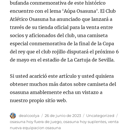
bufanda conmemorativa de este histórico
encuentro con el lema ‘Aúpa Osasuna’. El Club
Atlético Osasuna ha anunciado que lanzará a
través de su tienda oficial para la venta entre
socios y aficionados del club, una camiseta
especial conmemorativa de la final de la Copa
del rey que el club rojillo disputará el próximo 6
de mayo en el estadio de La Cartuja de Sevilla.
Si usted acarició este artículo y usted quisiera
obtener muchos más datos sobre camiseta del
osasuna amablemente echa un vistazo a
nuestro propio sitio web.
Autor
Publicado
Categorías
Etiqu
dealcoolya
26 de junio de 2023
Uncategorized
el
osasuna hoy fuera de juego
,
osasuna hoy suplentes
,
venta
nueva equipacion osasuna