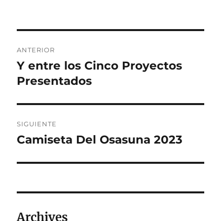
Navegación
ANTERIOR
de
Y entre los Cinco Proyectos
Entrada
anterior:
Presentados
entradas
SIGUIENTE
Camiseta Del Osasuna 2023
Entrada
siguiente:
Archives