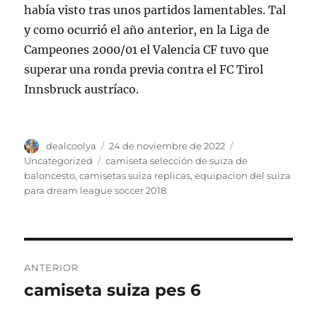
había visto tras unos partidos lamentables. Tal
y como ocurrió el año anterior, en la Liga de
Campeones 2000/01 el Valencia CF tuvo que
superar una ronda previa contra el FC Tirol
Innsbruck austríaco.
Autor
Publicado
Categorías
dealcoolya
24 de noviembre de 2022
el
Etiquetas
Uncategorized
camiseta selección de suiza de
baloncesto
,
camisetas suiza replicas
,
equipacion del suiza
para dream league soccer 2018
Navegación
ANTERIOR
de
camiseta suiza pes 6
Entrada
anterior:
entradas