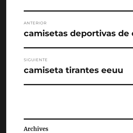
Navegación
ANTERIOR
de
camisetas deportivas de
Entrada
anterior:
entradas
SIGUIENTE
camiseta tirantes eeuu
Entrada
siguiente:
Archives