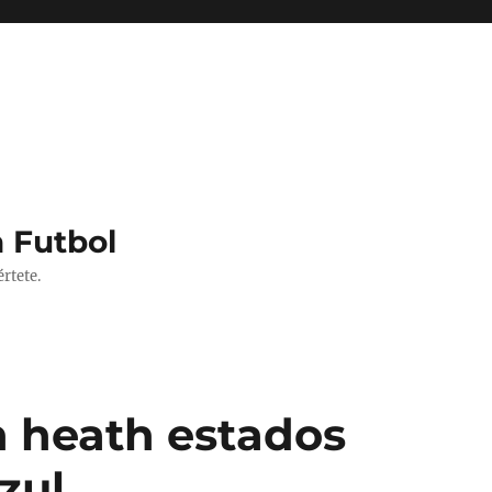
 Futbol
rtete.
n heath estados
zul