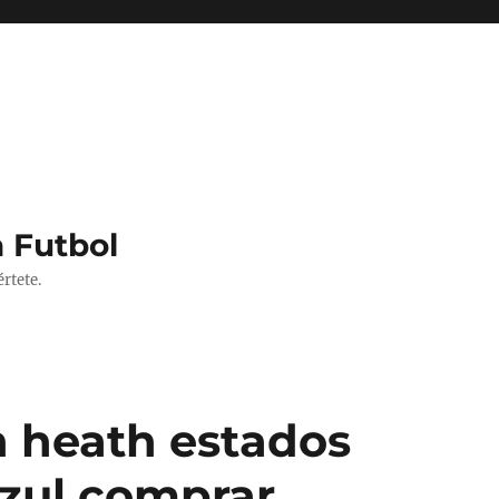
 Futbol
rtete.
n heath estados
azul comprar