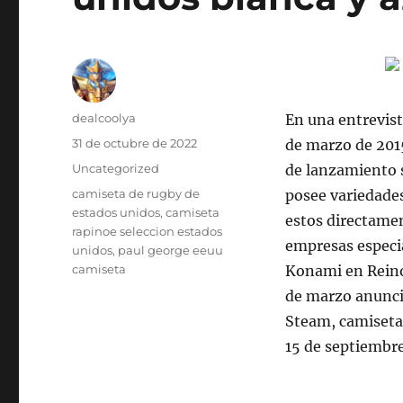
Autor
dealcoolya
En una entrevist
Publicado
31 de octubre de 2022
de marzo de 2015
el
Categorías
Uncategorized
de lanzamiento s
Etiquetas
camiseta de rugby de
posee variedades
estados unidos
,
camiseta
estos directamen
rapinoe seleccion estados
empresas especia
unidos
,
paul george eeuu
camiseta
Konami en Reino
de marzo anunció
Steam, camiseta 
15 de septiembr