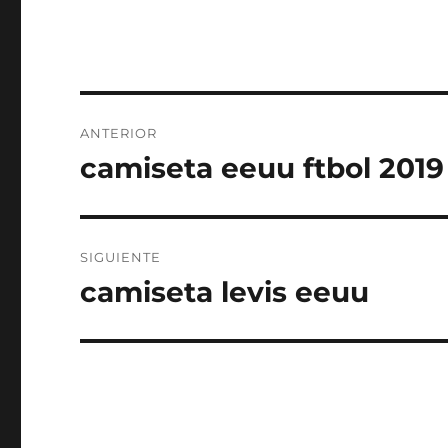
Navegación
ANTERIOR
de
camiseta eeuu ftbol 2019
Entrada
anterior:
entradas
SIGUIENTE
camiseta levis eeuu
Entrada
siguiente: