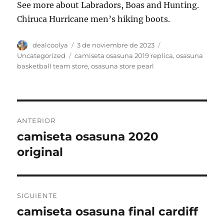
See more about Labradors, Boas and Hunting.
Chiruca Hurricane men’s hiking boots.
Autor
Publicado
Categorías
dealcoolya
3 de noviembre de 2023
el
Etiquetas
Uncategorized
camiseta osasuna 2019 replica
,
osasuna
basketball team store
,
osasuna store pearl
Navegación
ANTERIOR
de
camiseta osasuna 2020
Entrada
anterior:
original
entradas
SIGUIENTE
camiseta osasuna final cardiff
Entrada