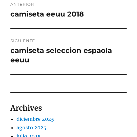
ANTERIOR
de
camiseta eeuu 2018
Entrada
anterior:
entradas
SIGUIENTE
camiseta seleccion espaola
Entrada
siguiente:
eeuu
Archives
diciembre 2025
agosto 2025
julio 2025