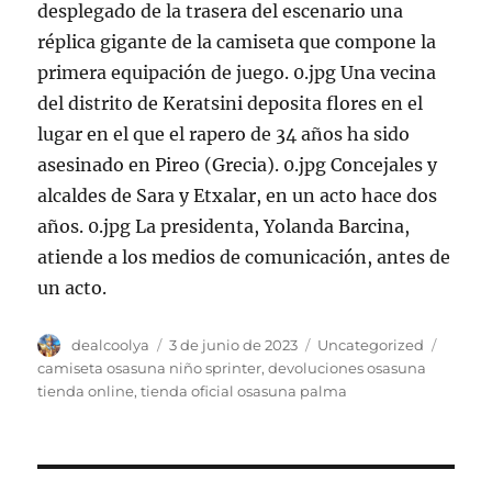
desplegado de la trasera del escenario una
réplica gigante de la camiseta que compone la
primera equipación de juego. 0.jpg Una vecina
del distrito de Keratsini deposita flores en el
lugar en el que el rapero de 34 años ha sido
asesinado en Pireo (Grecia). 0.jpg Concejales y
alcaldes de Sara y Etxalar, en un acto hace dos
años. 0.jpg La presidenta, Yolanda Barcina,
atiende a los medios de comunicación, antes de
un acto.
Autor
Publicado
Categorías
Etique
dealcoolya
3 de junio de 2023
Uncategorized
el
camiseta osasuna niño sprinter
,
devoluciones osasuna
tienda online
,
tienda oficial osasuna palma
Navegación