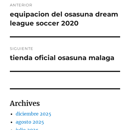
ANTERIOR
de
equipacion del osasuna dream
Entrada
anterior:
league soccer 2020
entradas
SIGUIENTE
tienda oficial osasuna malaga
Entrada
siguiente:
Archives
diciembre 2025
agosto 2025