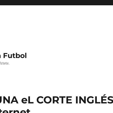
 Futbol
rtete.
NA eL CORTE INGLÉ
ternet