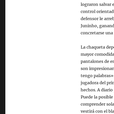
lograron salvar e
control orientad
defensor le arre
Juninho, ganando
concretarse una
La chaqueta depo
mayor comodidad
pantalones de e
son impresionan
tengo palabras»,
jugadora del pri
hechos. A diario
Puede la posible
comprender solam
vestirá con el b