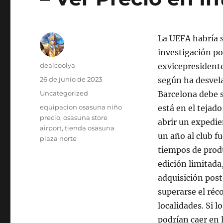
La UEFA habría s
investigación po
Autor
dealcoolya
exvicepresidente
Publicado
26 de junio de 2023
según ha desvela
el
Categorías
Uncategorized
Barcelona debe s
Etiquetas
equipacion osasuna niño
está en el tejad
precio
,
osasuna store
abrir un expedien
airport
,
tienda osasuna
un año al club fu
plaza norte
tiempos de produ
edición limitada
adquisición post
superarse el réc
localidades. Si 
podrían caer en