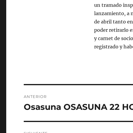
un tramado inspi
lanzamiento, a m
de abril tanto en
poder retirarlo 
y carnet de soci
registrado y hab
Navegación
ANTERIOR
de
Osasuna OSASUNA 22 
Entrada
anterior:
entradas