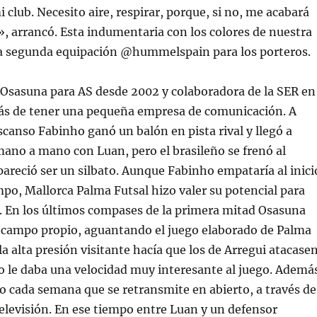
 club. Necesito aire, respirar, porque, si no, me acabará
, arrancó. Esta indumentaria con los colores de nuestra
a segunda equipación @hummelspain para los porteros.
 Osasuna para AS desde 2002 y colaboradora de la SER en
 de tener una pequeña empresa de comunicación. A
canso Fabinho ganó un balón en pista rival y llegó a
ano a mano con Luan, pero el brasileño se frenó al
pareció ser un silbato. Aunque Fabinho empataría al inici
po, Mallorca Palma Futsal hizo valer su potencial para
ia. En los últimos compases de la primera mitad Osasuna
 campo propio, aguantando el juego elaborado de Palma
la alta presión visitante hacía que los de Arregui atacase
so le daba una velocidad muy interesante al juego. Ademá
 cada semana que se retransmite en abierto, a través de
Televisión. En ese tiempo entre Luan y un defensor