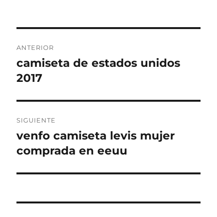
Navegación
ANTERIOR
de
camiseta de estados unidos
Entrada
anterior:
2017
entradas
SIGUIENTE
venfo camiseta levis mujer
Entrada
siguiente:
comprada en eeuu