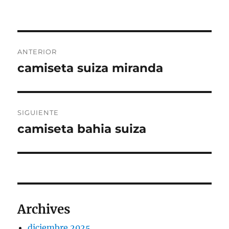
Navegación
ANTERIOR
de
camiseta suiza miranda
Entrada
anterior:
entradas
SIGUIENTE
camiseta bahia suiza
Entrada
siguiente:
Archives
diciembre 2025