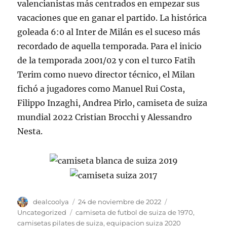
valencianistas más centrados en empezar sus
vacaciones que en ganar el partido. La histórica
goleada 6:0 al Inter de Milán es el suceso más
recordado de aquella temporada. Para el inicio
de la temporada 2001/02 y con el turco Fatih
Terim como nuevo director técnico, el Milan
fichó a jugadores como Manuel Rui Costa,
Filippo Inzaghi, Andrea Pirlo, camiseta de suiza
mundial 2022 Cristian Brocchi y Alessandro
Nesta.
Autor
Publicado
Categorías
dealcoolya
24 de noviembre de 2022
el
Etiquetas
Uncategorized
camiseta de futbol de suiza de 1970
,
camisetas pilates de suiza
,
equipacion suiza 2020